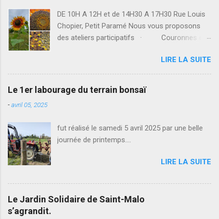
DE 10H A 12H et de 14H30 A 17H30 Rue Louis
Chopier, Petit Paramé Nous vous proposons
des ateliers participatifs · Couronnes en
roseau · Tout savoir sur le compost ·
LIRE LA SUITE
Tressons du saule : tipis, treillis · Origamis
de sachets de graines · Mobile en
coquillages · Savoir-faire Bonzaïs Mais
Le 1er labourage du terrain bonsaï
également : · Jeux · Le troubadour
-
avril 05, 2025
Marc Vincent · La chorale l’Attrape-Chœur
· Troc-Echanges de plants · Exposi...
fut réalisé le samedi 5 avril 2025 par une belle
journée de printemps....
LIRE LA SUITE
Le Jardin Solidaire de Saint-Malo
s’agrandit.