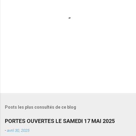
t
a
i
r
e
s
Posts les plus consultés de ce blog
PORTES OUVERTES LE SAMEDI 17 MAI 2025
-
avril 30, 2025