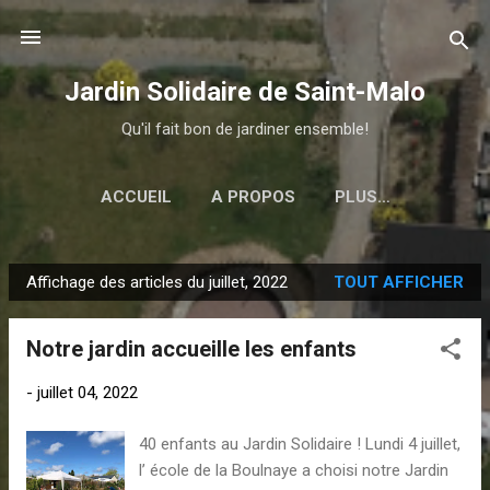
Accéder au contenu principal
Jardin Solidaire de Saint-Malo
Qu'il fait bon de jardiner ensemble!
ACCUEIL
A PROPOS
PLUS…
Affichage des articles du juillet, 2022
TOUT AFFICHER
A
r
Notre jardin accueille les enfants
t
i
-
juillet 04, 2022
c
l
40 enfants au Jardin Solidaire ! Lundi 4 juillet,
e
l’ école de la Boulnaye a choisi notre Jardin