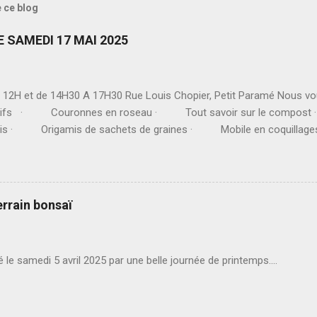
e ce blog
 SAMEDI 17 MAI 2025
 12H et de 14H30 A 17H30 Rue Louis Chopier, Petit Paramé Nous vo
patifs · Couronnes en roseau · Tout savoir sur le compost
reillis · Origamis de sachets de graines · Mobile en coquilla
 Mais également : · Jeux · Le troubadour Marc Vincent ·
 Troc-Echanges de plants · Exposi...
errain bonsaï
sé le samedi 5 avril 2025 par une belle journée de printemps....