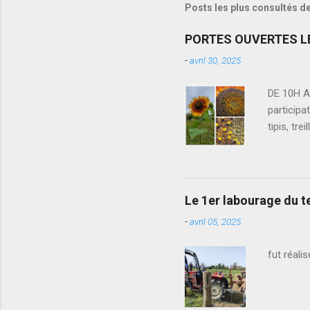
Posts les plus consultés d
PORTES OUVERTES LE
-
avril 30, 2025
DE 10H A
partici
tipis, t
Bonzaïs
Chœur ·
Le 1er labourage du t
-
avril 05, 2025
fut réali