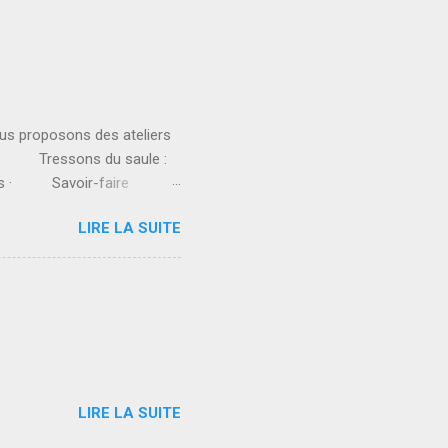
us proposons des ateliers
 · Tressons du saule :
ges · Savoir-faire
 La chorale l’Attrape-
LIRE LA SUITE
LIRE LA SUITE