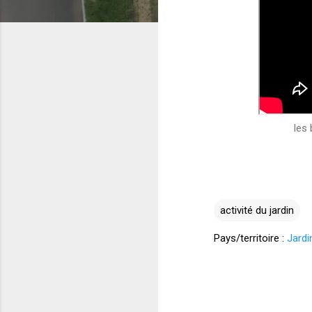
les 
activité du jardin
Pays/territoire :
Jardi
C
o
m