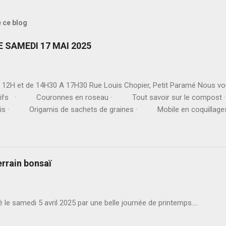
e ce blog
 SAMEDI 17 MAI 2025
 12H et de 14H30 A 17H30 Rue Louis Chopier, Petit Paramé Nous vo
patifs · Couronnes en roseau · Tout savoir sur le compost
reillis · Origamis de sachets de graines · Mobile en coquilla
 Mais également : · Jeux · Le troubadour Marc Vincent ·
 Troc-Echanges de plants · Exposi...
errain bonsaï
sé le samedi 5 avril 2025 par une belle journée de printemps....