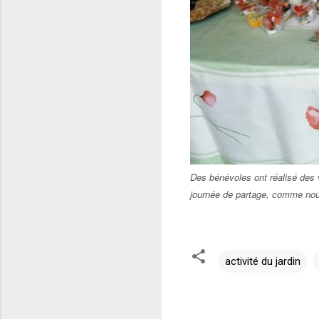
Des bénévoles ont réalisé des v
journée de partage, comme no
activité du jardin
C