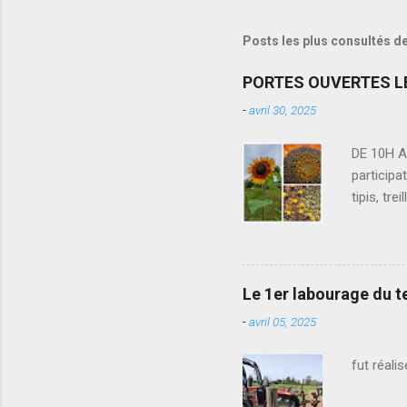
Posts les plus consultés d
PORTES OUVERTES LE
-
avril 30, 2025
DE 10H A
partici
tipis, t
Bonzaïs
Chœur ·
Le 1er labourage du t
-
avril 05, 2025
fut réali