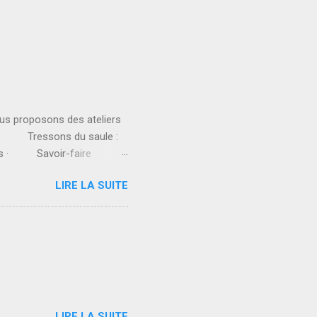
us proposons des ateliers
 · Tressons du saule :
ges · Savoir-faire
 La chorale l’Attrape-
LIRE LA SUITE
LIRE LA SUITE